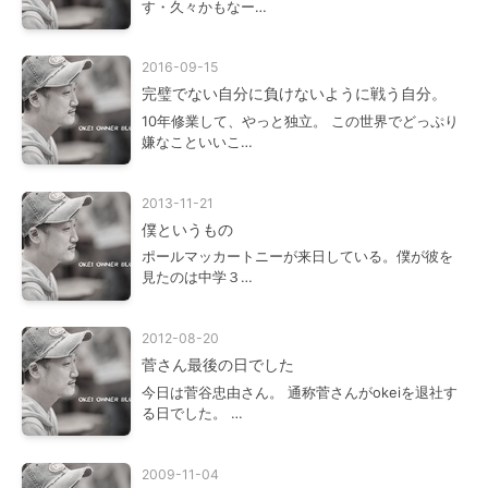
す・久々かもなー…
2016-09-15
完璧でない自分に負けないように戦う自分。
10年修業して、やっと独立。 この世界でどっぷり
嫌なこといいこ…
2013-11-21
僕というもの
ポールマッカートニーが来日している。僕が彼を
見たのは中学３…
2012-08-20
菅さん最後の日でした
今日は菅谷忠由さん。 通称菅さんがokeiを退社す
る日でした。 …
2009-11-04